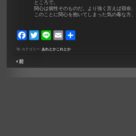
ところで。
関心は個性そのものだ。より強く言えば宿命、
このことに関心を抱いてしまった気の毒な方、
F
T
Li
E
共
a
w
n
m
有
カテゴリー:
あれとかこれとか
c
itt
e
ai
前
e
er
l
b
o
o
k