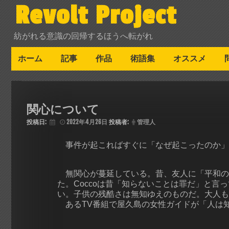
Revolt Project
紡がれる意識の回帰するほうへ転がれ
ホーム
記事
作品
術語集
オススメ
関心について
投稿日:
2022年4月26日
投稿者:
管理人
事件が起こればすぐに「なぜ起こったのか」
無関心が蔓延している。昔、友人に「平和の
た。Coccoは昔「知らないことは罪だ」と言
い。子供の残酷さは無知ゆえのものだ。大人も
あるTV番組で屋久島の女性ガイドが「人は