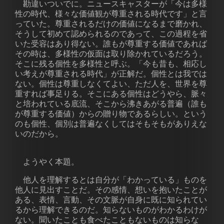
勘違いついでに。ニュースキャスターが「今は多様
性の時代、様々な価値観が尊重される時代です」と言
っていた。尊重されるだけの価値になるまで磨かれ、
そうして初めて認められるのであって、この過程を省
いた受容はあり得ない。誰もが尊重する価値であれば
その時は、多様性の仮面は取り除かれているだろう。
そこに残る個性を多様性と呼ぶ。「今も昔も、相応し
い考えが尊重される時代」が正解だ。個性とは我では
ない。個性は尊重しなくてよい、ただ人を、世界を尊
重すれば事足りる。そこにある個性はどうやら、脈々
と培われている底流、そこから沸きあがる普遍（誰も
が尊重する価値）からの贈り物であるらしい。という
のも個性、個別は普遍なくしてはそもそもがありえな
いのだから。
ようやく本題。
他人を理解するとは自分が「わかっている」ものを
他人に見出すことだ。その感情、想いを抱いたことが
ある、表情、言動、その文脈が自身に既に知られてい
るから理解できるのだ。知らないものがわかるわけが
ない。聞いたことも食べたこともないものは知らな